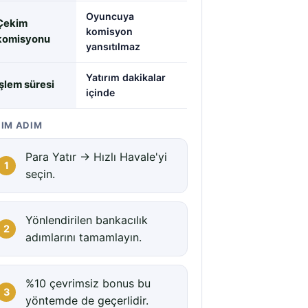
Oyuncuya
Çekim
komisyon
komisyonu
yansıtılmaz
Yatırım dakikalar
İşlem süresi
içinde
IM ADIM
Para Yatır → Hızlı Havale'yi
seçin.
Yönlendirilen bankacılık
adımlarını tamamlayın.
%10 çevrimsiz bonus bu
yöntemde de geçerlidir.