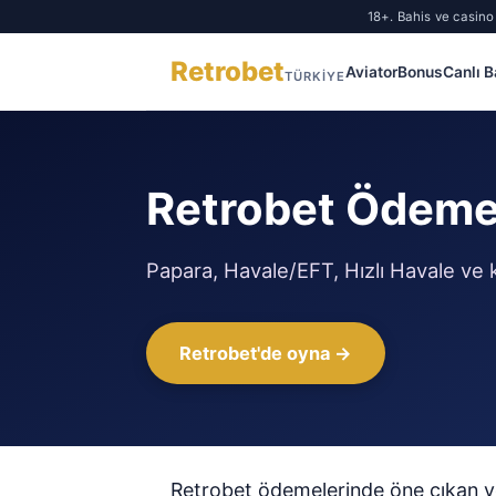
18+. Bahis ve casino
Retrobet
Aviator
Bonus
Canlı B
TÜRKIYE
Retrobet Ödeme
Papara, Havale/EFT, Hızlı Havale ve kri
Retrobet'de oyna →
Retrobet ödemelerinde öne çıkan yö