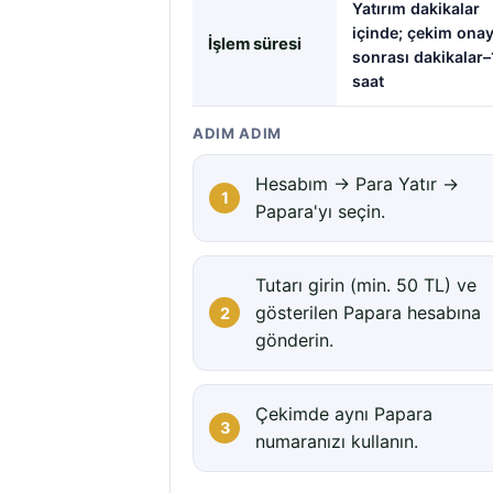
Yatırım dakikalar
içinde; çekim ona
İşlem süresi
sonrası dakikalar–
saat
ADIM ADIM
Hesabım → Para Yatır →
Papara'yı seçin.
Tutarı girin (min. 50 TL) ve
gösterilen Papara hesabına
gönderin.
Çekimde aynı Papara
numaranızı kullanın.