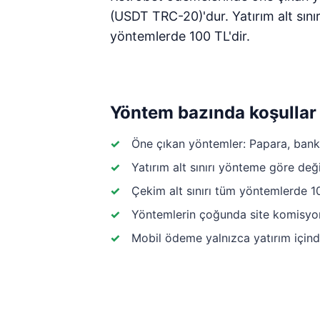
(USDT TRC-20)'dur. Yatırım alt sını
yöntemlerde 100 TL'dir.
Yöntem bazında koşullar
Öne çıkan yöntemler: Papara, bank
Yatırım alt sınırı yönteme göre değ
Çekim alt sınırı tüm yöntemlerde 10
Yöntemlerin çoğunda site komisyonu
Mobil ödeme yalnızca yatırım içindi