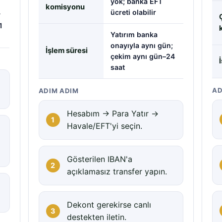
yok; banka EFT
komisyonu
ücreti olabilir
y
1
Yatırım banka
onayıyla aynı gün;
İşlem süresi
çekim aynı gün–24
saat
AD
ADIM ADIM
Hesabım → Para Yatır →
Havale/EFT'yi seçin.
Gösterilen IBAN'a
açıklamasız transfer yapın.
Dekont gerekirse canlı
destekten iletin.