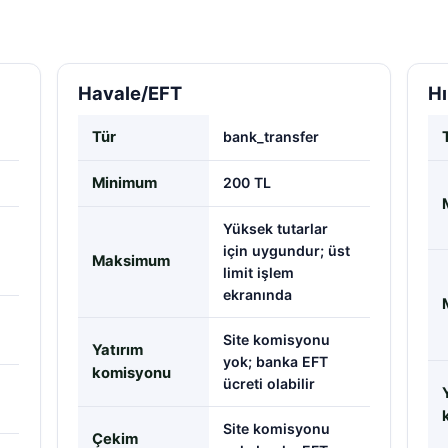
Havale/EFT
Hı
Tür
bank_transfer
Minimum
200 TL
Yüksek tutarlar
için uygundur; üst
Maksimum
limit işlem
ekranında
Site komisyonu
Yatırım
yok; banka EFT
komisyonu
ücreti olabilir
Site komisyonu
Çekim