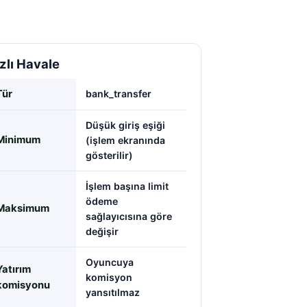
zlı Havale
Tür
bank_transfer
Düşük giriş eşiği
Minimum
(işlem ekranında
gösterilir)
İşlem başına limit
ödeme
Maksimum
sağlayıcısına göre
değişir
Oyuncuya
Yatırım
komisyon
komisyonu
yansıtılmaz